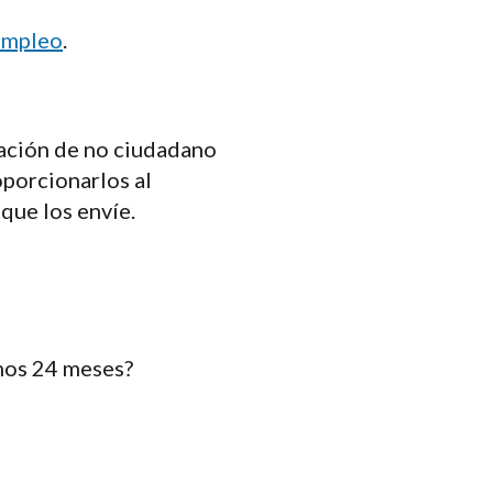
sempleo
.
ación de no ciudadano
oporcionarlos al
 que los envíe.
imos 24 meses?