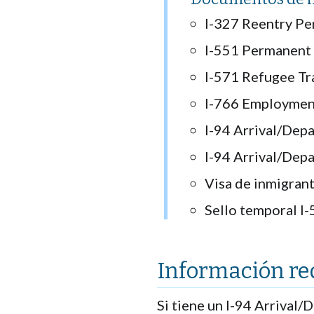
I-327 Reentry Pe
I-551 Permanent 
I-571 Refugee Tr
I-766 Employment
I-94 Arrival/Depa
I-94 Arrival/Depa
Visa de inmigrant
Sello temporal I-
Información re
Si tiene un I-94 Arrival/