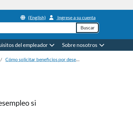
Header Menu
(English)
Ingrese a su cuenta
h
Buscar
isitos del empleador
Sobre nosotros
Cómo solicitar beneficios por desempleo
Ciudadanía y de
esempleo si