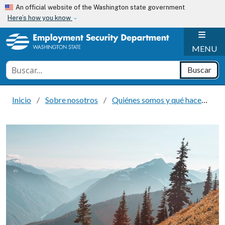
Skip to main content
An official website of the Washington state government
Here’s how you know
H
MENU
Conduct a search
Buscar
Inicio
Sobre nosotros
Quiénes somos y qué hacemos