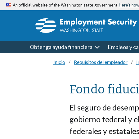
Skip to main content
Here’s ho
An official website of the Washington state government
Obtenga ayuda financiera
Empleos y ca
Inicio
Requisitos del empleador
I
Fondo fiduc
El seguro de desempl
gobierno federal y el
federales y estatales