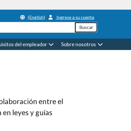
Header Menu
(English)
Ingrese a su cuenta
h
Buscar
isitos del empleador
Sobre nosotros
olaboración entre el
 en leyes y guías