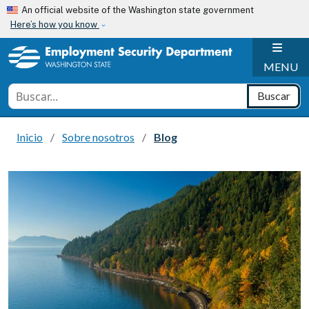
Skip to main content
An official website of the Washington state government
Here’s how you know
H
MENU
Conduct a search
Buscar
Inicio
Sobre nosotros
Blog